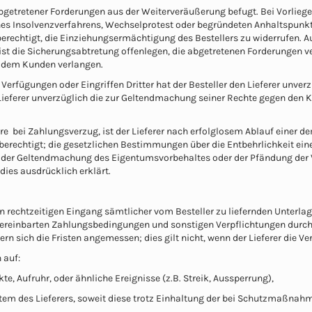
g abgetretener Forderungen aus der Weiterveräußerung befugt. Bei Vorlieg
nes Insolvenzverfahrens, Wechselprotest oder begründeten Anhaltspunk
r berechtigt, die Einziehungsermächtigung des Bestellers zu widerrufen. 
t die Sicherungsabtretung offenlegen, die abgetretenen Forderungen ve
r dem Kunden verlangen.
erfügungen oder Eingriffen Dritter hat der Besteller den Lieferer unve
 Lieferer unverzüglich die zur Geltendmachung seiner Rechte gegen den K
ere bei Zahlungsverzug, ist der Lieferer nach erfolglosem Ablauf einer 
echtigt; die gesetzlichen Bestimmungen über die Entbehrlichkeit einer 
 der Geltendmachung des Eigentumsvorbehaltes oder der Pfändung der Vo
 dies ausdrücklich erklärt.
 den rechtzeitigen Eingang sämtlicher vom Besteller zu liefernden Unter
vereinbarten Zahlungsbedingungen und sonstigen Verpflichtungen durch 
ern sich die Fristen angemessen; dies gilt nicht, wenn der Lieferer die Ve
 auf:
te, Aufruhr, oder ähnliche Ereignisse (z.B. Streik, Aussperrung),
ystem des Lieferers, soweit diese trotz Einhaltung der bei Schutzmaßnahm