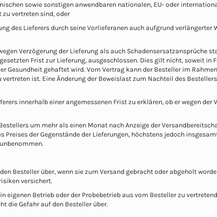
nischen sowie sonstigen anwendbaren nationalen, EU- oder internationa
zu vertreten sind, oder
ng des Lieferers durch seine Vorlieferanen auch aufgrund verlängerter 
egen Verzögerung der Lieferung als auch Schadensersatzansprüche statt 
esetzten Frist zur Lieferung, ausgeschlossen. Dies gilt nicht, soweit in 
der Gesundheit gehaftet wird. Vom Vertrag kann der Besteller im Rahme
u vertreten ist. Eine Änderung der Beweislast zum Nachteil des Besteller
Lieferers innerhalb einer angemessenen Frist zu erklären, ob er wegen der
estellers um mehr als einen Monat nach Anzeige der Versandbereitschaft
s Preises der Gegenstände der Lieferungen, höchstens jedoch insgesamt
en unbenommen.
uf den Besteller über, wenn sie zum Versand gebracht oder abgeholt worde
isiken versichert.
in eigenen Betrieb oder der Probebetrieb aus vom Besteller zu vertretend
 die Gefahr auf den Besteller über.