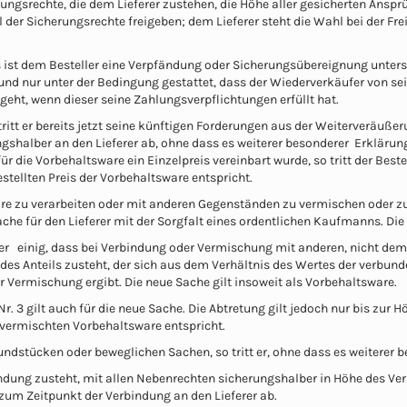
ungsrechte, die dem Lieferer zustehen, die Höhe aller gesicherten Ansprü
 der Sicherungsrechte freigeben; dem Lieferer steht die Wahl bei der F
ist dem Besteller eine Verpfändung oder Sicherungsübereignung unters
d nur unter der Bedingung gestattet, dass der Wiederverkäufer von se
eht, wenn dieser seine Zahlungsverpflichtungen erfüllt hat.
 tritt er bereits jetzt seine künftigen Forderungen aus der Weiterveräu
ngshalber an den Lieferer ab, ohne dass es weiterer besonderer Erklär
 die Vorbehaltsware ein Einzelpreis vereinbart wurde, so tritt der Best
stellten Preis der Vorbehaltsware entspricht.
ware zu verarbeiten oder mit anderen Gegenständen zu vermischen oder zu 
ache für den Lieferer mit der Sorgfalt eines ordentlichen Kaufmanns. Die
arüber einig, dass bei Verbindung oder Vermischung mit anderen, nicht d
des Anteils zusteht, der sich aus dem Verhältnis des Wertes der verbu
 Vermischung ergibt. Die neue Sache gilt insoweit als Vorbehaltsware.
. 3 gilt auch für die neue Sache. Die Abtretung gilt jedoch nur bis zur
r vermischten Vorbehaltsware entspricht.
rundstücken oder beweglichen Sachen, so tritt er, ohne dass es weiterer
bindung zusteht, mit allen Nebenrechten sicherungshalber in Höhe des Ve
um Zeitpunkt der Verbindung an den Lieferer ab.