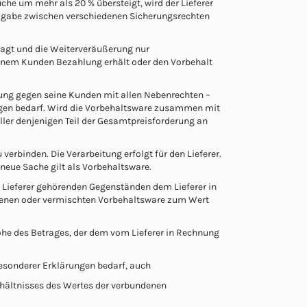
che um mehr als 20 % übersteigt, wird der Lieferer
reigabe zwischen verschiedenen Sicherungsrechten
agt und die Weiterveräußerung nur
inem Kunden Bezahlung erhält oder den Vorbehalt
ßerung gegen seine Kunden mit allen Nebenrechten –
ungen bedarf. Wird die Vorbehaltsware zusammen mit
eller denjenigen Teil der Gesamtpreisforderung an
verbinden. Die Verarbeitung erfolgt für den Lieferer.
 neue Sache gilt als Vorbehaltsware.
em Lieferer gehörenden Gegenständen dem Lieferer in
ndenen oder vermischten Vorbehaltsware zum Wert
 Höhe des Betrages, der dem vom Lieferer in Rechnung
 besonderer Erklärungen bedarf, auch
rhältnisses des Wertes der verbundenen