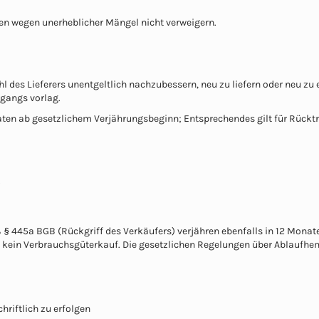
en wegen unerheblicher Mängel nicht verweigern.
ahl des Lieferers unentgeltlich nachzubessern, neu zu liefern oder neu z
rgangs vorlag.
ten ab gesetzlichem Verjährungsbeginn; Entsprechendes gilt für Rücktritt
.
 445a BGB (Rückgriff des Verkäufers) verjähren ebenfalls in 12 Monat
e ist kein Verbrauchsgüterkauf. Die gesetzlichen Regelungen über Abla
hriftlich zu erfolgen