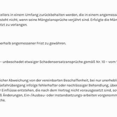
tellers in einem Umfang zurückbehalten werden, die in einem angemess
teht nicht, wenn seine Mängelansprüche verjährt sind. Erfolgte die Mänge
zt zu verlangen.
nnerhalb angemessener Frist zu gewähren.
ler – unbeschadet etwaiger Schadensersatzansprüche gemäß Nr. 10 – vom 
icher Abweichung von der vereinbarten Beschaffenheit, bei nur unerhebli
Gefahrübergang infolge fehlerhafter oder nachlässiger Behandlung, ü
 Einflüsse entstehen, die nach dem Vertrag nicht vorausgesetzt sind, so
ß Änderungen, Ein-/Ausbau- oder Instandsetzungs-arbeiten vorgenommen
che.