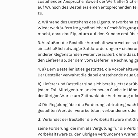
zustehenden Ansprüche. Soweit der Wert aller Sicher
auf Wunsch des Bestellers einen entsprechenden Teil
zu.
2. Während des Bestehens des Eigentumsvorbehalts 
Wiederverkäufern im gewöhnlichen Geschäftsgang un
macht, dass das Eigentum auf den Kunden erst überg
3. Veräußert der Besteller Vorbehaltsware weiter, so
einschließlich etwaiger Saldoforderungen – sicheru
anderen Gegenständen weiter veräußert, ohne dass für
den Lieferer ab, der dem vom Lieferer in Rechnung ge
4. a) Dem Besteller ist es gestattet, die Vorbehalts
Der Besteller verwahrt die dabei entstehende neue S
b) Lieferer und Besteller sind sich bereits jetzt d
jedem Fall Miteigentum an der neuen Sache in Höhe 
der übrigen Ware zum Zeitpunkt der Verbindung oder
c) Die Regelung über die Forderungsabtretung nach Nr
gestellten Wert der verarbeiteten, verbundenen ode
d) Verbindet der Besteller die Vorbehaltsware mit G
seine Forderung, die ihm als Vergütung für die Ver
Vorbehaltsware zu den übrigen verbundenen Waren z