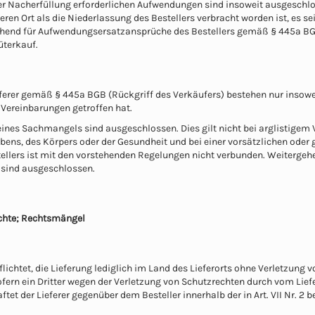
r Nacherfüllung erforderlichen Aufwendungen sind insoweit ausgeschlos
ren Ort als die Niederlassung des Bestellers verbracht worden ist, es se
end für Aufwendungsersatzansprüche des Bestellers gemäß § 445a BGB 
üterkauf.
eferer gemäß § 445a BGB (Rückgriff des Verkäufers) bestehen nur insowei
Vereinbarungen getroffen hat.
ines Sachmangels sind ausgeschlossen. Dies gilt nicht bei arglistigem
bens, des Körpers oder der Gesundheit und bei einer vorsätzlichen oder g
llers ist mit den vorstehenden Regelungen nicht verbunden. Weitergehen
 sind ausgeschlossen.
echte; Rechtsmängel
erpflichtet, die Lieferung lediglich im Land des Lieferorts ohne Verletzu
Sofern ein Dritter wegen der Verletzung von Schutzrechten durch vom Lie
tet der Lieferer gegenüber dem Besteller innerhalb der in Art. VII Nr. 2 b