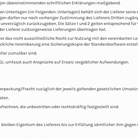
tigen übereinstimmenden schriftlichen Erklärungen maßgebend.
 Unterlagen (im Folgenden: Unterlagen) behält sich der Lieferer seine
gen dürfen nur nach vorheriger Zustimmung des Lieferers Dritten zugän
n unverzüglich zurückzugeben. Die Sätze 1 und 2 gelten entsprechend für 
r Lieferer zulässigerweise Lieferungen übertragen hat.
ler das nicht ausschließliche Recht zur Nutzung mit den vereinbarten 
ückliche Vereinbarung eine Sicherungskopie der Standardsoftware erstel
teller zumutbar sind.
n GL umfasst auch Ansprüche auf Ersatz vergeblicher Aufwendungen.
 Verpackung/Fracht zuzüglich der jeweils geltenden gesetzlichen Umsatz
sten.
rechnen, die unbestritten oder rechtskräftig festgestellt sind.
 bleiben Eigentum des Lieferers bis zur Erfüllung sämtlicher ihm gegen