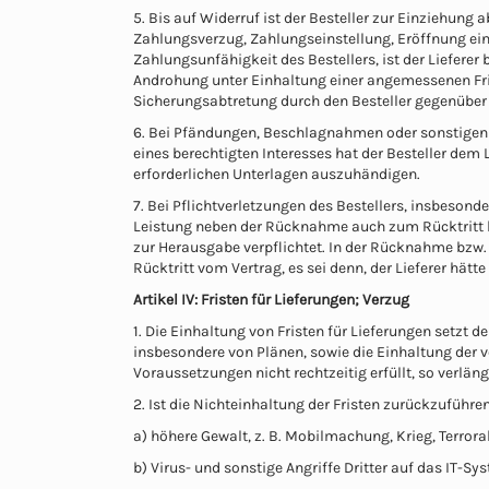
5. Bis auf Widerruf ist der Besteller zur Einziehun
Zahlungsverzug, Zahlungseinstellung, Eröffnung ei
Zahlungsunfähigkeit des Bestellers, ist der Liefere
Androhung unter Einhaltung einer angemessenen Fris
Sicherungsabtretung durch den Besteller gegenübe
6. Bei Pfändungen, Beschlagnahmen oder sonstigen V
eines berechtigten Interesses hat der Besteller dem
erforderlichen Unterlagen auszuhändigen.
7. Bei Pflichtverletzungen des Bestellers, insbesond
Leistung neben der Rücknahme auch zum Rücktritt ber
zur Herausgabe verpflichtet. In der Rücknahme bzw.
Rücktritt vom Vertrag, es sei denn, der Lieferer hätte
Artikel IV: Fristen für Lieferungen; Verzug
1. Die Einhaltung von Fristen für Lieferungen setzt
insbesondere von Plänen, sowie die Einhaltung der 
Voraussetzungen nicht rechtzeitig erfüllt, so verläng
2. Ist die Nichteinhaltung der Fristen zurückzuführen
a) höhere Gewalt, z. B. Mobilmachung, Krieg, Terrorak
b) Virus- und sonstige Angriffe Dritter auf das IT-S